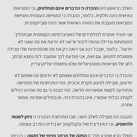
השלב הראשון הינו
ההכרה כי הדברים אינם מוחלטים,
וכי המציאות
האישית הינה חלקית. כלומר, ההכרה כי התפישה העצמית ותפישת
המציאות מעצבת את החוויה האישית אשר הינה סובייקטיבית.
אני תמיד אומרת לתלמידים של האוניברסיטה הקוסמית שבתהליך
התפתחות וגדילה מהותי לזכור ש״אני לא יודעת את מה שאני לא
יודעת״. כלומר, שבכל רגע אני רואה רק את מה שהפנימיות שלי מכילה
ומסוגלת לתפוש. עם זאת, אני מודעת לכך שמעבר לזה נמצא מרחב
רחב של מציאויות פוטנציאליות שלא נחשפתי אליהן עדיין.
ההכרה כי הדברים אינם מוחלטים ושאתם לא יודעים מה שאתם לא
יודעים, מובילה לפיגוג תקרת זכוכית. זוהי התרחבות של התפישה
והתודעה לקשת אפשרויות חדשה. זוהי הבנה כי גם מה שהיינו רגילים
לקטלג כבלתי אפשרי, אינו בהכרח כזה. או במילים אחרות: אפשר
אחרת.
ההבנה הזו מובילה לשלב השני, שבו מתרחבת ההכרה כי
ניתן לשנות
ולהשפיע.
וכי כאינדיבידואל וכקולקטיב יש בידינו כוח רב עוצמה.
השלב הבא שנובע מכך זו
הפקה של מרחב פנימי של תקווה
– בו ניתן