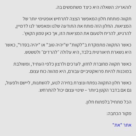
לוהאריה: השאלה היא כיצד משתמשים בה.
תקווה פותחת חלון המאפשר הצצה לתרחיש אופטימי יותר של
המציאות. החלון הזה פותח את התודעה שלנו ומאפשר לנו לדמיין,
להרגיש, להריח ולטעום את המציאות הזו, אך כאן טמון הקאץ׳.
כאשר התקווה מתמקדת ב"לקוות" ש"יהיה טוב" או "יהיה בסדר", כאשר
היא נשארת תיאורטית בלבד, היא עלולה ״להרדים״ ולטשטש.
כאשר תקווה מחוברת לחזון, לערכים ולרצון כלפי העתיד, ומשולבת
במוכנות להיות פרואקטיביים עבורם, היא מהווה כוח עצום.
כאשר חלון התקווה נפתח ונוצרת בחירה לנוע, להשתנות, ליישם ולפעול,
גם אם בדבר הקטן ביותר – שינוי עצום יכול להתרחש.
הכל מתחיל בלפתוח חלון.
מקור הכתבה:
אתר "את"