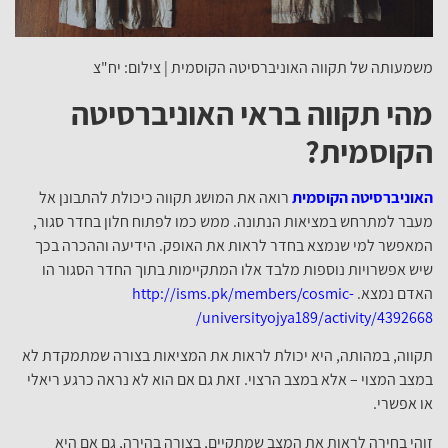
משמעותה של תקווה האוניברסיטה הקוסמית | צילום: יח"צ
מהי תקווה בראי האוניברסיטה
הקוסמית?
האוניברסיטה הקוסמית
רואה את המושג תקווה כיכולת להתבונן אל
מעבר למתרחש במציאות הנתונה. ממש כמו לפתוח חלון בחדר סגור,
המאפשר למי שנמצא בחדר לראות את האופק. הידיעה וההכרה בכך
שיש אפשרויות נוספות מלבד אלו המתקיימות בתוך החדר הסגור הו
האדם נמצא.
http://isms.pk/members/cosmic-
universityojya189/activity/4392668/
תקווה, במהותה, היא יכולת לראות את המציאות בצורה שמתמקדת לא
במצב המצוי – אלא במצב הרצוי. זאת גם אם הוא לא נראה כרגע ריאלי
או אפשרי.
זוהי בחירה לראות את המצב שמתקיים, בצורה בהירה, גם אם היא