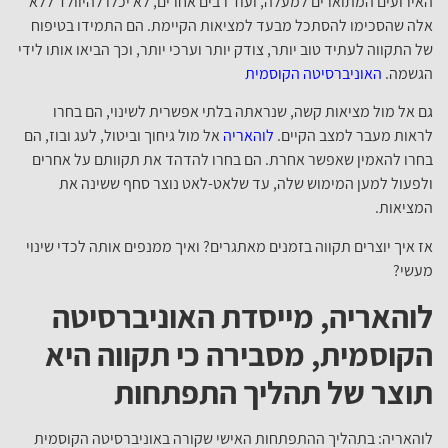
האירועים המתוארים למעלה, ועוד רבים אחרים, לא יכלו להיוולד ללא
אלה שהסכימו להסתכל מבעד למציאות הקיימת. הם התמידו בטיפוח
של התקווה לעתיד טוב יותר, צודק יותר וערכי יותר, וכך הביאו אותו לידי
הגשמה.
האוניברסיטה הקוסמית
גם אל מול מציאות קשה, שנראתה בלתי אפשרית לשינוי, הם בחרו
לראות מעבר למצב הקיים.
לוהאריה
אל מול גיחוך וביטול, לעג ובוז, הם
בחרו להאמין שאפשר אחרת. הם בחרו להדהד את תקוותם על אחרים
ולפעול למען המימוש שלה, עד שלאט-לאט נוצר סחף ששינה את
המציאות.
אז איך יוצרים תקווה בזמנים מאתגרים? ואיך ממנפים אותה לכדי שינוי
מעשי?
לוהאריה, מייסדת האוניברסיטה
הקוסמית, מסבירה כי תקווה היא
תוצר של תהליך התפתחות
לוהאריה: בתהליך ההתפתחות האישי שקורה באוניברסיטה הקוסמית