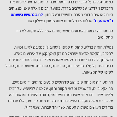
כשמסתכלים על הדברים ברטרוספקטיבה, קיימת הנטייה לייפות את
הדברים ו״לדלג״ על שלבים בדרך. בפועל, רבים מאלה שאנו מנציחים
היום כאנשים חדורי מטרה, נחושים ובעלי חזון,
לרוב נתפשו בשעתם
כ״משוגעים״
שנלחמים מלחמות שווא שסופן כישלון בטוח.
ההסטוריה רצופה באירועים משמעותיים אשר ללא תקווה לא היו
מתקיימים.
נפילת חומת ברלין, מהומות סטונוול שהובילו למאבק למען זכויות
להט"ב, והקמת מדינת ישראל הם רק קומץ קטן של אירועים כאלו.
המשותף להם הוא שבהם מעטים שהונעו על ידי תקווה סחפו אחריהם
רבים. החזון לעולם חופשי יותר, טוב יותר, בטוח יותר ושוויוני יותר, הוביל
לשינוי של המציאות.
ההיסטוריה מוכיחה שוב ושוב שדרושים מעטים נחושים, דומיננטיים,
פרואקטיביים, חדשניים ומלאי תקווה וחזון, על מנת להשפיע על רבים
וליצור שינוי. זהו שינוי שאינו מתרחש במוקד אחד היוצר מומנטום רגעי,
אלא בריבוי של מוקדים היוצרים יחדיו חציית מסה קריטית. אלו פרטים
בודדים העושים פעולות קטנות אשר יחד יוצרות שינוי גדול.