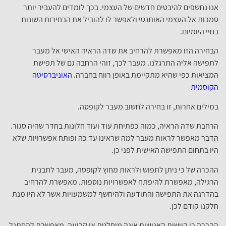
אנו נחשפים להיבטים חדשים של העצמי. בכך לומדים להעביר יותר
סמכות אל העצמי האותנטי ולאפשר לו להוביל את הבחירות השונות
בחיי היומיום.
הבחירה הזו מאפשרת להרחיב את שדה הראיה האישי אל מעבר
לתפישה אליה התרגלנו. מעבר לכך, זוהי הרחבה גם של תפישת
המציאות כפי שהיא מתקיימת באופן רווח בחברה.
האוניברסיטה
הקוסמית
במילים אחרות, זו בחירה לחשוב מעבר לקופסה.
הרחבת שדה הראיה, כמוה כפתיחת עוד ועוד חלונות בחדר שהיה סגור.
הדבר מאפשר לראות מעבר למה שראינו עד כה ופותח אפשרויות שלא
היו בתחום התפישה האישית לפני כן.
ההכרה של כי ניתן לתפוש ולראות מחוץ לקופסה, מעבר לתבנית
הרגילה, מאפשרת להיפתח לאפשרויות נוספות. מאפשרת להרחיב
בהדרגה את התפישה והתודעה ולהיחשף למשמעויות אשר לא היו מנת
חלקנו קודם לכן.
ההכרה כי היישות האנושית אינה מוחלטת או קבועה, מאפשרת להסתגל