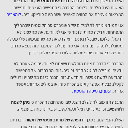
השלב הראשון הינו
ההכרה כי הדברים אינם מוחלטים,
וכי המציאות
האישית הינה חלקית. כלומר, ההכרה כי התפישה העצמית ותפישת
המציאות מעצבת את החוויה האישית אשר הינה סובייקטיבית.
לוהאריה
אני תמיד אומרת לתלמידים של האוניברסיטה הקוסמית שבתהליך
התפתחות וגדילה מהותי לזכור ש״אני לא יודעת את מה שאני לא
יודעת״. כלומר, שבכל רגע אני רואה רק את מה שהפנימיות שלי מכילה
ומסוגלת לתפוש. עם זאת, אני מודעת לכך שמעבר לזה נמצא מרחב
רחב של מציאויות פוטנציאליות שלא נחשפתי אליהן עדיין.
ההכרה כי הדברים אינם מוחלטים ושאתם לא יודעים מה שאתם לא
יודעים, מובילה לפיגוג תקרת זכוכית. זוהי התרחבות של התפישה
והתודעה לקשת אפשרויות חדשה. זוהי הבנה כי גם מה שהיינו רגילים
לקטלג כבלתי אפשרי, אינו בהכרח כזה. או במילים אחרות: אפשר
אחרת.
האוניברסיטה הקוסמית
ההבנה הזו מובילה לשלב השני, שבו מתרחבת ההכרה כי
ניתן לשנות
ולהשפיע.
וכי כאינדיבידואל וכקולקטיב יש בידינו כוח רב עוצמה.
השלב הבא שנובע מכך זו
הפקה של מרחב פנימי של תקווה
– בו ניתן
לחוש, להרגיש, לחוות וממש לראות בעיני הדמיון את המציאות