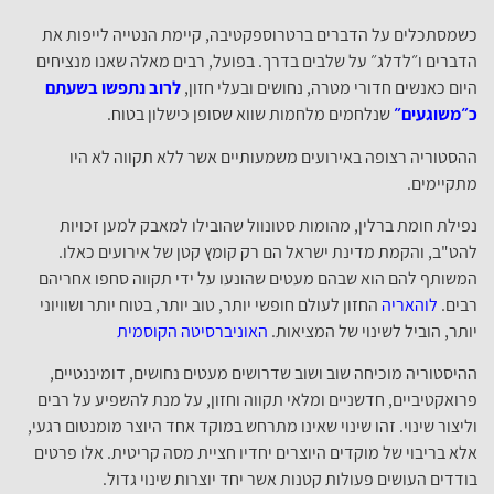
כשמסתכלים על הדברים ברטרוספקטיבה, קיימת הנטייה לייפות את
הדברים ו״לדלג״ על שלבים בדרך. בפועל, רבים מאלה שאנו מנציחים
היום כאנשים חדורי מטרה, נחושים ובעלי חזון,
לרוב נתפשו בשעתם
כ״משוגעים״
שנלחמים מלחמות שווא שסופן כישלון בטוח.
ההסטוריה רצופה באירועים משמעותיים אשר ללא תקווה לא היו
מתקיימים.
נפילת חומת ברלין, מהומות סטונוול שהובילו למאבק למען זכויות
להט"ב, והקמת מדינת ישראל הם רק קומץ קטן של אירועים כאלו.
המשותף להם הוא שבהם מעטים שהונעו על ידי תקווה סחפו אחריהם
רבים.
לוהאריה
החזון לעולם חופשי יותר, טוב יותר, בטוח יותר ושוויוני
יותר, הוביל לשינוי של המציאות.
האוניברסיטה הקוסמית
ההיסטוריה מוכיחה שוב ושוב שדרושים מעטים נחושים, דומיננטיים,
פרואקטיביים, חדשניים ומלאי תקווה וחזון, על מנת להשפיע על רבים
וליצור שינוי. זהו שינוי שאינו מתרחש במוקד אחד היוצר מומנטום רגעי,
אלא בריבוי של מוקדים היוצרים יחדיו חציית מסה קריטית. אלו פרטים
בודדים העושים פעולות קטנות אשר יחד יוצרות שינוי גדול.