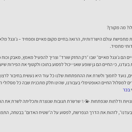
ו? מה מקורן?
מתפישת עולם הישרדותית, הרואה בחיים מקום מאיים ומפחיד – ג׳ונגל מלא ב
ותי מתמיד.
ם הם ג׳ונגל מאיים״ שבו ״רק החזק שורד״ וצריך להפעיל מאמץ, מאבק וכוח 
עדנו, כי החיים הם גן שופע שאני יכול לפסוע בתוכו ולקטוף את הפירות שיש
ים, נועד לתמוך ולשרת את ההתפתחות שלנו כל עוד היא נעשית בחיבור לרצון
ים למסלול החיים האופטימלי בעבורנו, שהינו חלק מתכנית שבה כל מסלולי ה
י בכר
מנויות ודלתות שנפתחות 💫✨ שרשרת תגובות שנוצרת ותכליתה לשרת את הרצו
 בעדנו״, לזהות את הדרך הנפרשת, לפסוע על ה״שטיח האדום״ בבטחה, התמסר