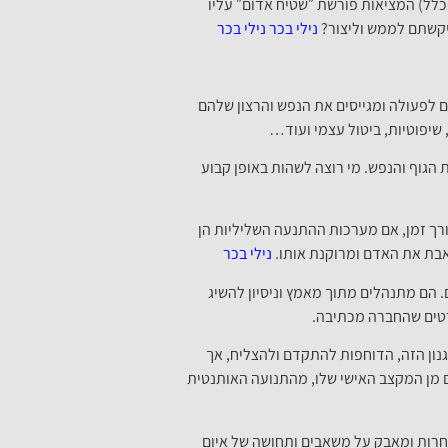
כלל) המציאות פורשת ״שטיח אדום״ עליו
יקשתם לממש וליצור?
נילי בכר
נילי בכר
ם לפעולה ומגייסים את הנפש והרצון שלהם
 שיפוטיות, ביטול עצמי ועוד…
הגוף והנפש. מי רוצה לשהות באופן קבוע
ורך זמן, אם מערכות ההתנעה השליליות הן
ואבת את האדם ומרוקנת אותו.
נילי בכר
. הם מתנהלים מתוך מאמץ וניסיון להשיג
רטים שהחברה מכתיבה.
גנון הזה, הדוחפות להתקדם ולהצליח, אך
ם מן המקצב האישי שלו, מהתנועה האותנטית
רות ומאבק על משאבים ותחושה של איום