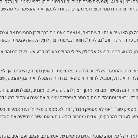
רצון אותנטי (שמעצם טיבם תמיד יהיו הרמוניים הן כלפי עצמנו והן כלפי ה
שמע יוצרת הזדמנויות וצירופי מקרים שנועדו לתמוך את ההגשמה של מה שב
ה מן האנשים אינם יודעים זאת, או אינם מאמינים בכך ולכן מתניעים את עצמ
, פחד, הישרדות, ״גב לקיר״, חוסר שביעות רצון, לחץ, הלקאה עצמית, קנאה,
ן למנוע פנימי הפועל על דלק שלילי הפולט באורח קבע עשן רעיל המזהם את 
ערכות ההתנעה השליליות ולהשיג באמצעותן, באופן נקודתי, הישגים. אך לא
להן הוא גדול, ומוביל לחווית חיים שאין בה רווחה המכלה את הגוף והנפש, ש
ר הזנה ואישור מבחוץ, מתוך רצון להרגיש שייכים, מוגנים, מוצלחים ובטוחים
בל ו״ראוי״ ומתנהלים מתוך תסכול ופסילה עצמית אם אינם עומדים בסטנד
א מספיק טוב״, ״אני לא מספיק חכם״, ״אני לא מספיק מצליח״ ועוד אמירות בס
יסיון לעמוד בהספקים, יעדים ומטרות ולהשיג תוצאות אשר מרחיקים את האד
מדת של מלחמה, קונפליקטים פנימיים של אנשים עם עצמם ועם הסביבה, תח