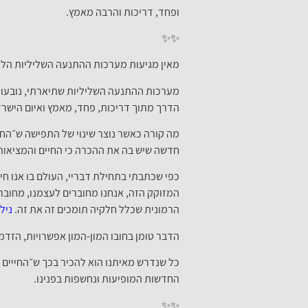
ופחד, דריכות והרבה מאמץ.
✨✨
מאין מגיעות מערכות ההתנעה השליליות הלל
מערכות ההתנעה השליליות שתיארתי, נובעות 
הדרך מתוך דריכות, פחד, מאמץ ואיום הישרד
מה קורה כאשר נוצר שינוי של התפישה ש״החיי
חדשה שיש בה את ההכרה כי החיים והמציאות ב
כפי שכתבתי בתחילת דבריי, העולם בו אנו חי
המזוקק הזה, אנחנו מחוברים לעצמנו, מחובר
הרמונית שכלל חלקיה תומכים זה את זה.
ניל
הדבר טומן בחובו המון-המון אפשרויות, הזד
כל שנדרש מאיתנו הוא להכיר בכך ש״החייים
החדשות המופיעות ונחשפות בפנינו.
✨✨