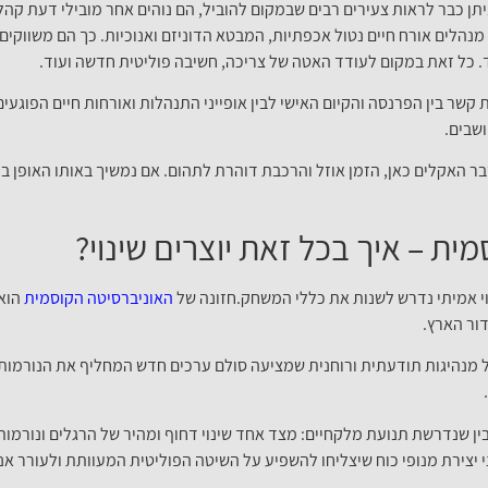
תן כבר לראות צעירים רבים שבמקום להוביל, הם נוהים אחר מובילי דעת קהל
מנהלים אורח חיים נטול אכפתיות, המבטא הדוניזם ואנוכיות. כך הם משווקים
 כל זאת במקום לעודד האטה של צריכה, חשיבה פוליטית חדשה ועוד.
קשר בין הפרנסה והקיום האישי לבין אופייני התנהלות ואורחות חיים הפוגעי
ושבים.
ר האקלים כאן, הזמן אוזל והרכבת דוהרת לתהום. אם נמשיך באותו האופן בו 
ית – איך בכל זאת יוצרים שינוי?
וי אמיתי נדרש לשנות את כללי המשחק.חזונה של
האוניברסיטה הקוסמית
הוא 
ור הארץ.
מנהיגות תודעתית ורוחנית שמציעה סולם ערכים חדש המחליף את הנורמות 
ין שנדרשת תנועת מלקחיים: מצד אחד שינוי דחוף ומהיר של הרגלים ונורמ
צירת מנופי כוח שיצליחו להשפיע על השיטה הפוליטית המעוותת ולעורר אנש