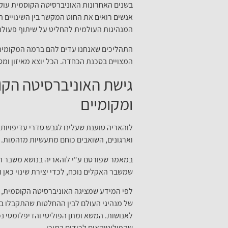
בשנים האחרונות האוניברסיטה הקוסמית עוקב
אנשים רואים את החוט המקשר בין השינויים ה
המנהיגות העולמית להחליט על שיתוף פעולה ג
התהליכים שאנחנו עדים להם ברמה המקומית והג
המצויים בסכנת הכחדה. הכל יוצא מאיזון ומס
גישת האוניברסיטה הקוס
ומקומיים
לוהאריה טוענת שעלינו לגבש סדרי עדיפויות 
וארגונים, השואבים כוחם מתעשיות מזהמות. ה
במאמר שפורסם ע"י לוהאריה בנושא משבר הא
שמשבר האקלים נוכח, לכדי יצירת שינוי כאן ו
לפי המידע שמציגה האוניברסיטה הקוסמית, ה
של מנהיגי העולם לבין ההחלטות שהתקבלו ב
לאנושות. המשא ומתן הפוליטי והדיפלומטי נכ
שהפוליטיקאים לכודים בתוכו.