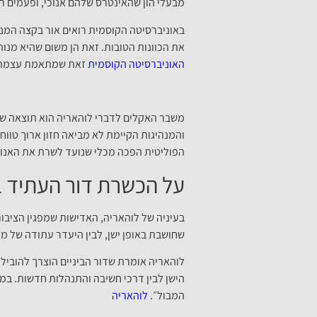
מבעלי הון שהאינטרס שלהם אנוכי, ופעמים רב
באוניברסיטה הקוסמית רואים אור בקצה המנהרה
את הכוונות הטובות. זאת הן משום שהיא מנות
האוניברסיטה הקוסמית
זאת שמתאמת עצמה לנ
משבר האקלים לדברי לוהאריה הוא תוצאה של
והמנהיגות הקיימת לא מביאה חזון ארוך טווח
הפוליטית הפכה מכלי שנועד לשרת את האנוש
על הכשרת דור העתיד ב
בעיניה של לוהאריה, האדישות שמפגין הציבור
שחושבת באופן ישן, לבין היעדר עתודה של מנה
לוהאריה אומרת שדור הביניים הוצרך להוביל
הישן לבין דרכי חשיבה והתנהלות חדשות. במק
המבול״.
לוהאריה