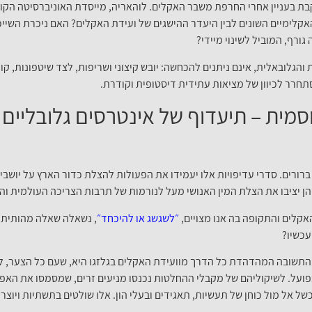
ת בעניין אחרי החרפת משבר האקלים. לוהאריה, מייסדת האוניברסיטה הקוסמ
אקלימיים השונים לבין היעדר ההישגים של ועידת האקלים? האם ניכרת השייכו
ורף, המוביל לשינוי מיידי?
לובאלית, אינם ניתנים להכחשה: יובש קיצוני ושריפות, לצד שיטפונות, קור ו
תחרר לכיוון של מציאות עתידית דיסטופית וקודרת.
מית – תיעדוף של אינטרסים גלובליים ע
ברורים. סדרי עדיפויות אלו יעמידו את הפעולות להצלת כדור הארץ על יושבי
ן יציבו את הצלת המין האנושי מעל לנורמות של תרבות הצריכה העולמית והר
קלים והתקופה בה אנו מצויים,
״לשגשג או להיכחד״
, נשאלה שאלה מהותית.
עכשיו?
תשובה המהדהדת כל הדרך מוועידת האקלים בגלזגו היא, שעם כל הצער, לא. ק
פועל. לשיקוליהם של מקבלי ההחלטות נכנסו מניעים זרים, שמסמסו את הא
של אל מול כוחן של תעשיות, תאגידים ובעלי הון. אלו שולטים בתשתיות ויוצר