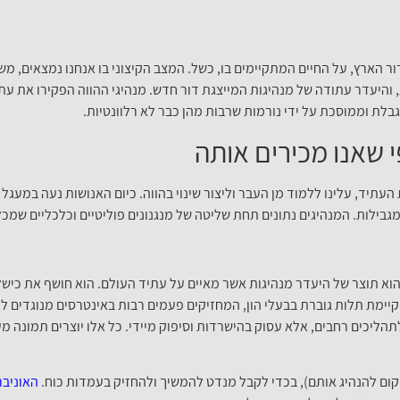
ור הארץ, על החיים המתקיימים בו, כשל. המצב הקיצוני בו אנחנו נמצאים, 
 והיעדר עתודה של מנהיגות המייצגת דור חדש. מנהיגי ההווה הפקירו את עת
בלת וממוסכת על ידי נורמות שרבות מהן כבר לא רלוונטיות.
י שאנו מכירים אותה
עתיד, עלינו ללמוד מן העבר וליצור שינוי בהווה. כיום האנושות נעה במעגל 
גבילות. המנהיגים נתונים תחת שליטה של מנגנונים פוליטיים וכלכליים שמ
 הוא תוצר של היעדר מנהיגות אשר מאיים על עתיד העולם. הוא חושף את כיש
ימת תלות גוברת בבעלי הון, המחזיקים פעמים רבות באינטרסים מנוגדים לאי
לתהליכים רחבים, אלא עסוק בהישרדות וסיפוק מיידי. כל אלו יוצרים תמונה מ
ום להנהיג אותם), בכדי לקבל מנדט להמשיך ולהחזיק בעמדות כוח.
האוניב