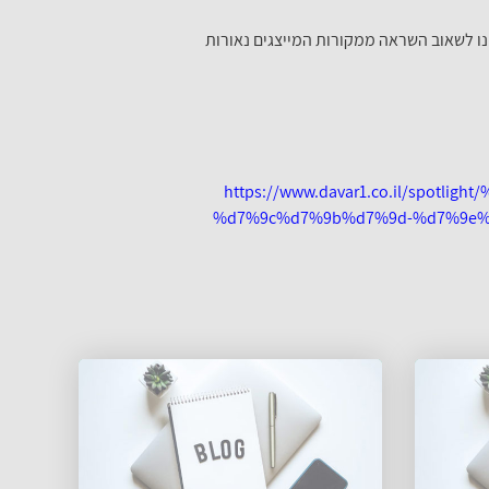
נו לשאוב השראה ממקורות המייצגים נאורות
https://www.davar1.co.il/sp
%d7%9c%d7%9b%d7%9d-%d7%9e%