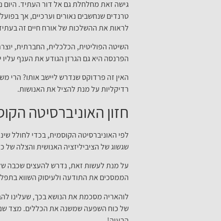
גישה זאת מחלחלת גם אל דור העתיד. היום ני
טרנדים שנחשבים נאורים וערכיים, אך בפועל 
לראות את ההשלכות של אורח חיים זה בעתיד.
השיטה הפוליטית, הכלכלית, החברתית, יוצרת 
הפרנסה היא גם הגרזן הגודע את הענף עליו י
האין זה פרדוקס שנדרש ליישב אותו? הרי משב
רדיקליות על מנת להציל את האנושות.
חזון האוניברסיטה הקוסמ
לפי האוניברסיטה הקוסמית, בכדי לחולל שינ
שגשוג של הציביליזציה האנושית והצלה של כד
על מנת לעשות זאת, נדרש להעצים שכבה של 
הממסכים את התודעה ולעיסוק השווא בתפל.
לוהאריה מסכמת את הנושא בכך, שעלינו להב
של כוח השפעה שמשנה את הכללים. מצד שני י
הבעיה!