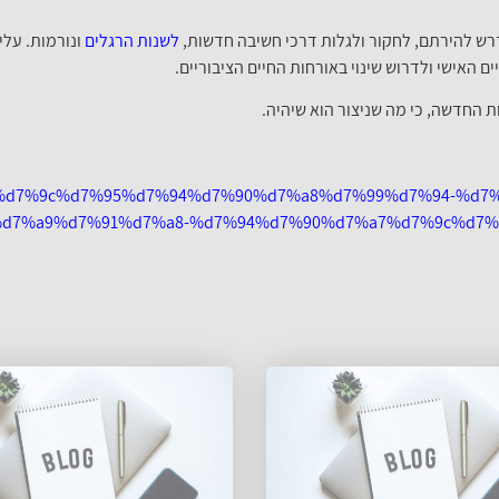
רש להירתם, לחקור ולגלות דרכי חשיבה חדשות,
לשנות הרגלים
ונורמות. עלי
 האישי ולדרוש שינוי באורחות החיים הציבוריים.
 החדשה, כי מה שניצור הוא שיהיה.
otlight/%d7%9c%d7%95%d7%94%d7%90%d7%a8%d7%99%d7%94-%
d7%a9%d7%91%d7%a8-%d7%94%d7%90%d7%a7%d7%9c%d7%