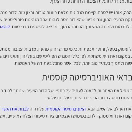
ות מנוגד לתועלת הציבור ולרווחת כדור הארץ.
, אותו יש לטפח: קיימת מנהיגות מלאת כוונות טובות ורצון טוב. לרוב מנהי
קת מבעלי ההון, וגם מכיוון שהציבור נוטה לנהות אחר מנהיגות פופוליסטית 
ורמות ולמכנה המשותף הרחב והנמוך, ומביאה להישגים קצרי טווח.
לוהאר
 עיסוק בטפל, וחוסר אכפתיות כלפי מה שרחוק מהעין. מרבית הציבור מנות
. במקום זאת היא משחקת לפי כללי המגרש הפוליטי שבו בעלי הון ותאגידים שו
ות ולתמוך בעתיד טוב יותר, לכלי אשר מחבל בעתידה של האנושות.
ראי האוניברסיטה קוסמית
 מפיל את האחריות לדאגה לעתיד על כתפיו של הדור הצעיר, שנותר לכוד בין 
יגות חדשה בדור הביניים בהיותו נטול כח פוליטי.
 את העולם אל השלב הבא.
האוניברסיטה הקוסמית
עליו היה
לבנות את הגשר
ב
ום זאת הוא ממוקד לרוב במימוש העצמי וביצירת סיפורי הצלחה אישיים, אשר