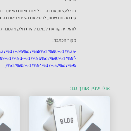
כדי לעשות את זה – כל אחד ואחת מאיתנו נד
קידמה וחדשנות, לבטא את השינוי באורח החיים
לוהאריה קוראת לכולנו להיות חלק מהמנהיגות
מקור הכתבה:
d7%a7%d7%95%d7%a8%d7%90%d7%aa-
99%d7%9d-%d7%9b%d7%90%d7%9f-
%d7%95%d7%94%d7%a2%d7%95/
אולי יעניין אותך גם: