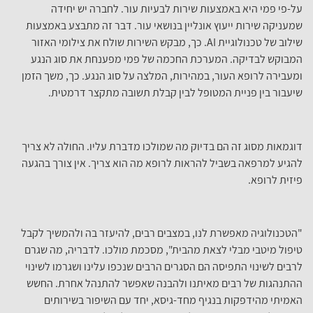
על-פי פמי היא באמצעות שירות לבעיות עור. לחברה יש יחידה
שמעניקה שירות ייעוץ אונליין בנושאי עור. דבר זה מתבצע באמצעות
שילוב של טכנולוגיית AI. כך, מבקש השירות שולח את צילומי האזור
המבוקש לבדיקה. המערכת החכמה של פמי מפענחת את סוג הנגע
ומעבירה לרופא העור, במהירות, המלצה על סוג הנגע. כך, משך הזמן
שיעבור בין פניית המטופל לבין קבלת תשובה מתקצר דרמטית.
דוגמאות מסוג זה הם בדיוק מה שמולכו מדברת עליו. החולה לא צריך
להגיע למרפאה בשביל להראות לרופא מה הוא צריך. אין צורך בהגעה
פיזית לרופא.
"הטכנולוגיה מאפשרת לנו, במצבים רבים, להיעזר בה ולהמשיך לקבל
טיפול מיטבי מבלי לצאת מהבית", מסכמת מולכו. לדבריה, מה שגרם
לרבים לשינוי התפיסה הם הסגרים הרבים שנכפו עלינו ושגרמו לשינוי
ההתנהגות של רבים מאיתנו ולהבנה שאפשר להתנהל אחרת. החשש
האמיתי מהידפקות בנגיף מחד-גיסא, יחד עם השיפור בשירותים