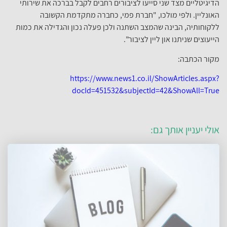
הדיגיטליים מצד שני סייעו לציבורים רחבים לקבל בברכה את שירותי
האונליין. ולפי מולכו, "חברת פמי, כחברה מתקדמת הקשובה
ללקוחותיה, הבינה שהמצב השתנה ולכן פעלה נכון והגדילה את כמות
הייעוצים שניתנו און ליין לציבור".
מקור הכתבה:
https://www.news1.co.il/ShowArticles.aspx?
docId=451532&subjectId=42&ShowAll=True
אולי יעניין אותך גם: