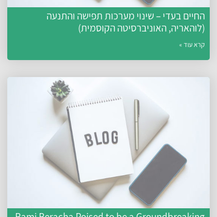
החיים בעדי – שינוי מערכות תפישה והתנעה
(לוהאריה, האוניברסיטה הקוסמית)
קרא עוד »
Rami Beracha Poised to be a Groundbreaking