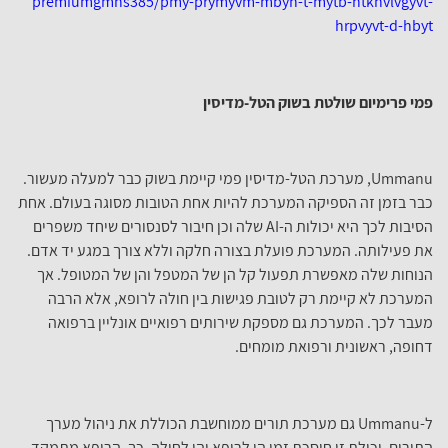
premiumgmns385/pmy-prymyvm-mbyh-t-mytb-htknvlvgyvt-
hrpvyvt-d-hbyt
פמי פרימיום שולטת בשוק הטל-מדיסין
Ummanu, מערכת הטל-מדיסין פמי קיימת בשוק כבר למעלה מעשור.
כבר בזמן זה הספיקה המערכת להיות אחת הטובות מסוגה בעולם. אחת
הסיבות לכך היא יכולות ה-AI שלה וכן חיבור לסנסורים שיחד משפרים
את פעילותה. המערכת פועלת בצורה חלקה וללא צורך במגע יד אדם.
הנוחות שלה מאפשרת תפעול קל הן של המטפל והן של המטופל. אך
המערכת לא קיימת רק לטובת פגישות בין חולה לרופא, אלא הרבה
מעבר לכך. המערכת גם מספקת שירותים רפואיים אונליין ברפואה
דחופה, ראשונית ורפואת מומחים.
ל-Ummanu גם מערכת תורים ממוחשבת הכוללת את ניהול מערך
התורים. יכולת זו חוסכת זמן הן לרופא והן לחולה. כך, הרופא מתמקד