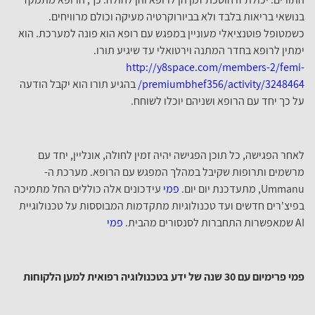
בנושאי בריאות בלבד ולא בביורוקרטיה מעיקה וכולם מרוויחים.
כשמטופל פוטנציאלי מעוניין במפגש עם רופא הוא פונה למערכת. הוא
ימתין לרופא בחדר המתנה וירטואלי עד שיגיע תורו.
http://y8space.com/members-2/femi-
premiumbhef356/activity/3248464/
בהגיע תורו הוא יקבל הודעה
על כך יחד עם הרופא ושניהם יוכלו לשוחח.
לאחר הפגישה, כל תוכן הפגישה יהיה זמין לחולה, אונליין, יחד עם
מרשמים ותרופות שקיבל במהלך המפגש עם הרופא. מערכת ה-
Ummanu, מתעדכנת יום יום.
פמי
עידכונים אלה כוללים החל מתמיכה
בפיצ'רים חדשים ועד טכנולוגיות מתקדמות המבוססות על טכנולוגיית
AI שמאפשרות התחברות לסנסורים מהבית.
פמי
פמי פרימיום עם 30 שנה של ידע בטכנולוגיה רפואית למען הלקוחות