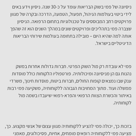
ניסיונה של פמי בשוק הבריאות עומד על כ-30 שנה. ניסיון וידע באים
לידי ביטוי בעולמות הניהול, תפעול, הטמעה, הדרכה ובקרה של מגוון
פרויקטים רחב המבוססים על טכנולוגיות בתחום הרפואה. הניסיון
שצברה פמי בתהליכים ופרויקטים שונים במהלך השנים הוא זה שהפך
אותה למה שהיא היום – מובילה בתחומה בעולמות שירותי הבריאות
הדיגיטליים בישראל.
פמי לא עובדת רק מול השוק הפרטי. חברות גדולות אחרות במשק
נהנות גם הן מניסיונה ומיכולותיה. פורטפוליו הלקוחות כולל מוסדות
ענק שבו נמצאים קופות החולים, חברות ביטוח, מוסדות חינוך, משרדי
ממשלה ועוד. מתוך המחויבות הגבוהה ללקוחותיה, משקיעה פמי רבות
באיתור והכשרת הצוות הרפואי והפרא-רפואי שיעבדו בשמה מול
לקוחותיה.
בזכות כך, יכולה פמי להציע ללקוחותיה מגוון עצום של אנשי מקצוע. כך,
מציעה פמי ללקוחותיה רופאים מומחים, אחיות, פסיכולוגים, מאמני