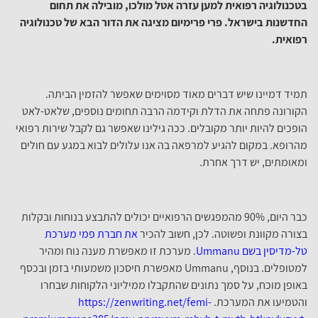
בטכנולוגיה רפואית למען עזרה אטל מולכו, מובילה את תחום
החדשנות בישראל. פרי פרימיום מציגה את הדור הבא של טכנולוגיה
רפואית.
תמיד דמיינו שיש דברים מאוד מסוימים שאפשר להזמין הביתה.
הקורונה פתחה את הדלת וקידמה הרבה תחומים נוספים, שלאט-לאט
הופכים להיות יותר מקובלים. ככה גילינו שאפשר גם לקבל שירות רפואי
מהרופא. במקום להגיע למרפאה בה אנו עלולים לבוא במגע עם חולים
ומאומתים, יש דרך אחרת.
כבר היום, 90% מהמפגשים הרפואיים יכולים להתבצע בנוחות ובקלות
בצורה מקוונת ופשוטה. לכן, חשוב להכיר
את חברת פמי מערכת
טל-מדיסין בשם Ummanu
. מערכת זו מאפשרת מענה נוח ומהיר
למטופלים. בנוסף, Ummanu מאפשרת חיסכון משמעותי בזמן ובכסף
באופן מוכח, על סמך נתונים שהתקבלו ממיליוני הלקוחות שבחרו
והטמיעו את המערכת.
https://zenwriting.net/femi-